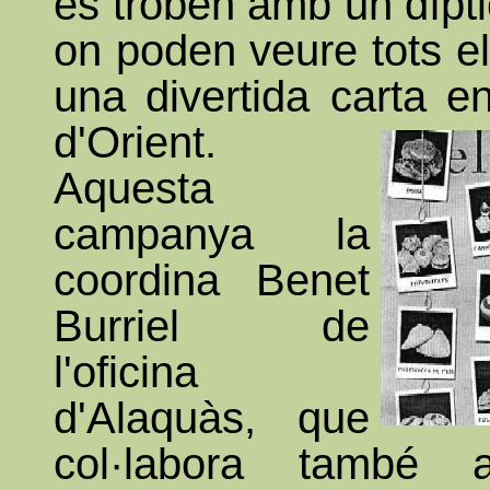
es troben amb un dípti
on poden veure tots el
una divertida carta e
d'Orient.
Aquesta
campanya la
coordina Benet
Burriel de
l'oficina
d'Alaquàs, que
col·labora també 