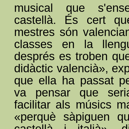
musical que s'en
castellà. És cert qu
mestres són valencian
classes en la lleng
després es troben que
didàctic valencià», ex
que ella ha passat pe
va pensar que ser
facilitar als músics m
«perquè sàpiguen qu
castellà i italià», 