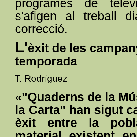
programes de telev
s'afigen al treball d
correcció.
L'
èxit de les campa
temporada
T. Rodríguez
«"Quaderns de la Mús
la Carta" han sigut 
èxit entre la pob
material existent e