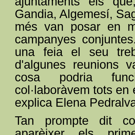
ajuntaments els que
Gandia, Algemesí, Sagu
més van posar en ma
campanyes conjuntes.
una feia el seu treb
d'algunes reunions 
cosa podria func
col·laboràvem tots en 
explica Elena Pedralva
Tan prompte dit co
aparèixer els prime