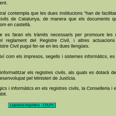
ent.
ral contempla que les dues institucions "han de facilitar 
es civils de Catalunya, de manera que els documents q
com en castellà.
e es faran els tràmits necessaris per promoure les re
el reglament del Registre Civil, i altres actuacions
istre Civil pugui fer-se en les dues llengües.
 així com els impresos, segells i sistemes informàtics, es 
informatitzar els registres civils, als quals es dotarà d
desenvolupat pel Ministeri de Justícia.
 i informàtics en els registres civils, la Conselleria i 
bit.