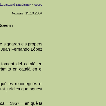
Legislació lingüística
-
cdlpv
Vilaweb
, 15.10.2004
 Govern
ue signaran els propers
ia, Juan Fernando López
l foment del català en
tràmits en català en el
erquè es reconegués el
tat jurídica que aquest
 època —1957— en què la