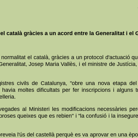
 el català gràcies a un acord entre la Generalitat i el
b normalitat el català, gràcies a un protocol d'actuació q
 Generalitat, Josep Maria Vallès, i el ministre de Justíc
egistres civils de Catalunya, "obre una nova etapa de
hi havia moltes dificultats per fer inscripcions i alguns 
lleria.
 vegades al Ministeri les modificacions necessàries p
broses queixes que es rebien" i "la confusió i la insegure
s preveia l'ús del castellà perquè es va aprovar en una