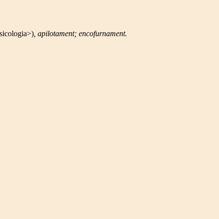
sicologia>)
, apilotament; encofurnament.