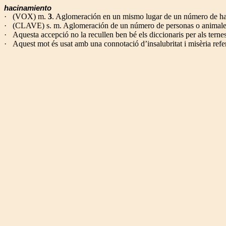
hacinamiento
·
(
VOX
) m.
3
. Aglomeración en un mismo lugar de un número de hab
·
(
CLAVE
) s. m. Aglomeración de un número de personas o animale
·
Aquesta accepció no la recullen ben bé els diccionaris per als tern
·
Aquest mot és usat amb una connotació d’insalubritat i misèria referi