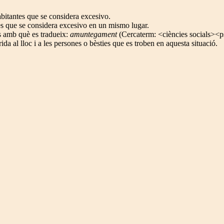
itantes que se considera excesivo.
s que se considera excesivo en un mismo lugar.
es amb què es tradueix:
amuntegament
(Cercaterm: <ciències socials><p
da al lloc i a les persones o bèsties que es troben en aquesta situació.